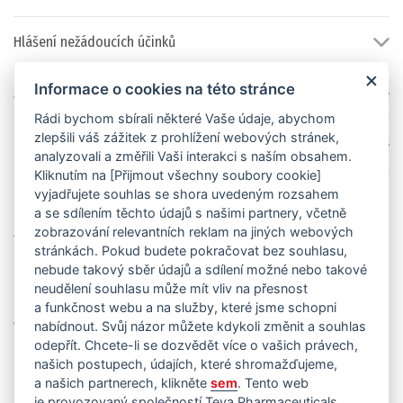
Hlášení nežádoucích účinků
Informace o cookies na této stránce
Zásady používání cookies
Rádi bychom sbírali některé Vaše údaje, abychom
zlepšili váš zážitek z prohlížení webových stránek,
Nastavení souborů cookies
analyzovali a změřili Vaši interakci s naším obsahem.
Kliknutím na [Přijmout všechny soubory cookie]
vyjadřujete souhlas se shora uvedeným rozsahem
Teva Pharmaceuticals CR, s.r.o.
a se sdílením těchto údajů s našimi partnery, včetně
Sídlo: DOCK 04 – D, 4. patro, Boudníkova 2514/7,
zobrazování relevantních reklam na jiných webových
180 00 Praha 8, IČ: 256 29 646
stránkách. Pokud budete pokračovat bez souhlasu,
Korespondenční adresa: Business park Futurama, Sokolovská
nebude takový sběr údajů a sdílení možné nebo takové
651/136A, 180 00 Praha 8
neudělení souhlasu může mít vliv na přesnost
+420 251 007 111
a funkčnost webu a na služby, které jsme schopni
www.teva.cz
nabídnout. Svůj názor můžete kdykoli změnit a souhlas
odepřít. Chcete-li se dozvědět více o vašich právech,
našich postupech, údajích, které shromažďujeme,
Společnost je zapsaná v obchodním rejstříku vedeném
a našich partnerech, klikněte
sem
. Tento web
Městským soudem v Praze, oddíl C, vložka 56235
je provozovaný společností Teva Pharmaceuticals