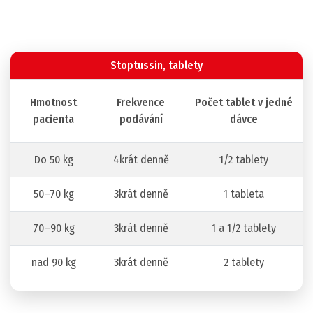
Stoptussin, tablety
Hmotnost
Frekvence
Počet tablet v jedné
pacienta
podávání
dávce
Do 50 kg
4krát denně
1/2 tablety
50–70 kg
3krát denně
1 tableta
70
–
90 kg
3krát denně
1 a 1/2 tablety
nad 90 kg
3krát denně
2 tablety